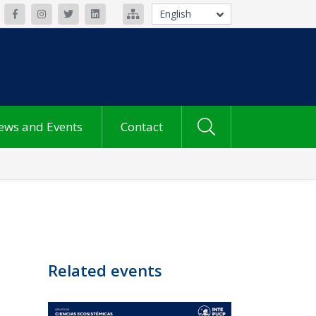
English
ews and Events
Contact
Related events