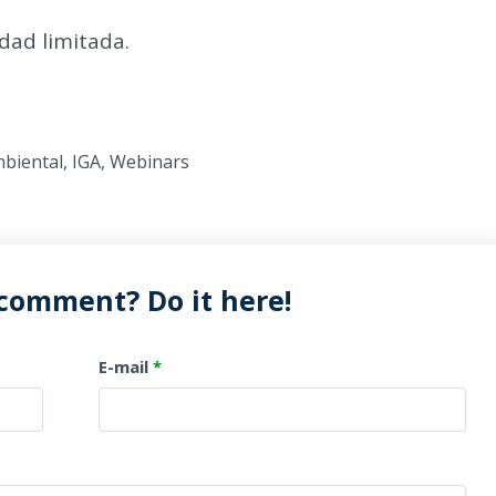
idad limitada.
mbiental
,
IGA
,
Webinars
 comment? Do it here!
E-mail
*