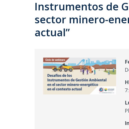
Instrumentos de G
sector minero-ener
actual”
F
D
H
7
L
P
I