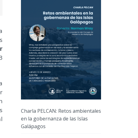
a
s
r
3
a
r
n
s
Charla PELCAN: Retos ambientales
l
en la gobernanza de las Islas
Galápagos