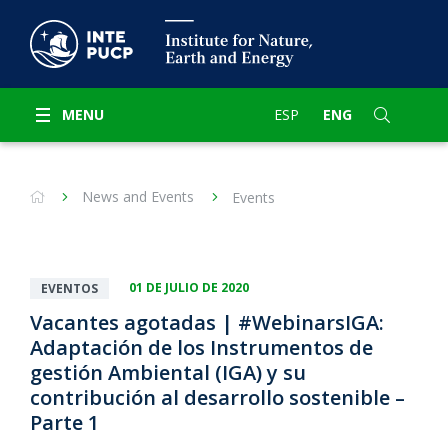
MENU
ESP
ENG
News and Events
Events
01 DE JULIO DE 2020
EVENTOS
Vacantes agotadas | #WebinarsIGA:
Adaptación de los Instrumentos de
gestión Ambiental (IGA) y su
contribución al desarrollo sostenible –
Parte 1