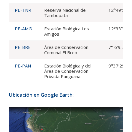
PE-TNR
Reserva Nacional de
12°49’53.8
Tambopata
PE-AMG
Estación Biológica Los
12°33’35.6
Amigos
PE-BRE
Área de Conservación
7° 6’9.57″S
Comunal El Breo
PE-PAN
Estación Biológica y del
9°37’25.30
Área de Conservación
Privada Panguana
Ubicación en Google Earth: