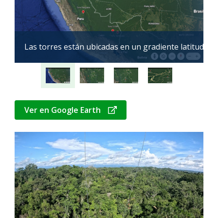
n La EB Los Amigos y la torre Tambopata en la RNTAMB
Las torres están ubicadas en un gradiente latitudina
E
Ver en Google Earth