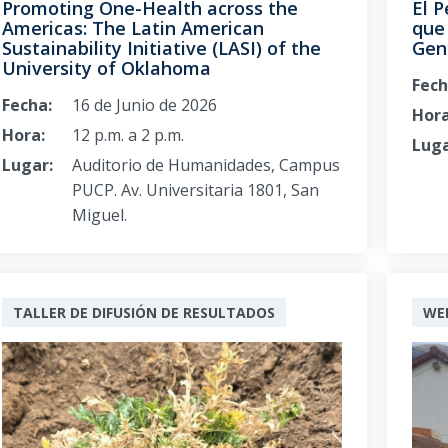
El P
Promoting One-Health across the
que 
Americas: The Latin American
Gen
Sustainability Initiative (LASI) of the
University of Oklahoma
Fech
Fecha:
16 de Junio de 2026
Hora
Hora:
12 p.m. a 2 p.m.
Luga
Lugar:
Auditorio de Humanidades, Campus
PUCP. Av. Universitaria 1801, San
Miguel.
TALLER DE DIFUSIÓN DE RESULTADOS
WE