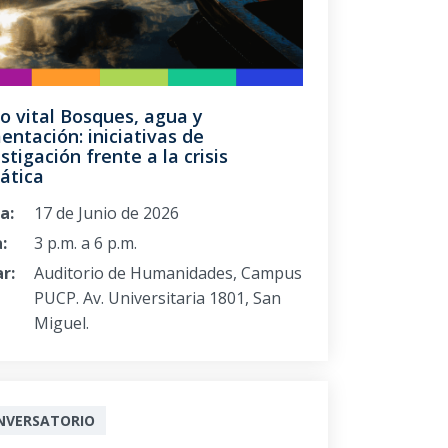
o vital Bosques, agua y
entación: iniciativas de
stigación frente a la crisis
ática
a:
17 de Junio de 2026
:
3 p.m. a 6 p.m.
r:
Auditorio de Humanidades, Campus
PUCP. Av. Universitaria 1801, San
Miguel.
NVERSATORIO