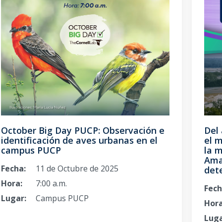
Del 
October Big Day PUCP: Observación e
el m
identificación de aves urbanas en el
la m
campus PUCP
Ama
Fecha:
11 de Octubre de 2025
dete
Hora:
7:00 a.m.
Fech
Lugar:
Campus PUCP
Hora
Luga