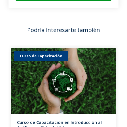
El rol del SENACE: acompañamiento y
avanzadas
Mecanismos de participación ciudadana
Podría interesarte también
La vigilancia ambiental participativa y los
comités de monitoreo
Conflictos socioambientales y prevención
Curso de Capacitación
Contenido del plan de participación
ciudadana
Curso de Capacitación en Introducción al