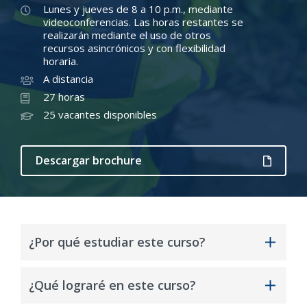
Lunes y jueves de 8 a 10 p.m., mediante
videoconferencias. Las horas restantes se
realizarán mediante el uso de otros
recursos asincrónicos y con flexibilidad
horaria.
A distancia
27 horas
25 vacantes disponibles
Descargar brochure
¿Por qué estudiar este curso?
La regulación peruana exige que, todo proyecto
¿Qué lograré en este curso?
de inversión, previo a su operativización, debe
tener La Certificación Ambiental Global. En el