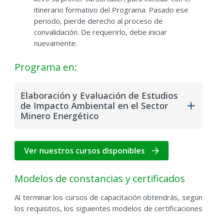
itinerario formativo del
Programa. Pasado ese
periodo, pierde derecho al proceso de
convalidación. De requerirlo, debe iniciar
nuevamente.
Programa en:
Elaboración y Evaluación de Estudios
de Impacto Ambiental en el Sector
Minero Energético
Curso de Capacitación en Legislación y
Fiscalización Ambiental en el Sector Minero
Ver nuestros cursos disponibles
Energético
Curso de Capacitación en Instrumentos de
Modelos de constancias y certificados
Gestión Ambiental y Participación Ciudadana
Al terminar los cursos de capacitación obtendrás, según
en Sector Minero Energético
los requisitos, los siguientes modelos de certificaciones
Curso de Capacitación en Evaluación de