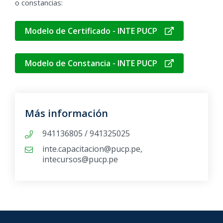
o constancias:
Impactos y Estudios de Impacto Ambiental
en el Sector Minero Energético
Modelo de Certificado - INTE PUCP
Curso de Capacitación en Economía
Ambiental, Valoración Económica y Estudios
Modelo de Constancia - INTE PUCP
de Impacto Ambiental en el Sector Minero
Energético
[Descargar itinerario formativo]
Más información
941136805 / 941325025
inte.capacitacion@pucp.pe
,
intecursos@pucp.pe