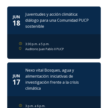
Juventudes y acción climática:
JUN
diálogo para una Comunidad PUCP
18
sostenible
3:30 p.m. a 5 p.m.
Auditorio Juan Pablo II PUCP
Nexo vital Bosques, agua y
JUN
alimentación: iniciativas de
17
investigación frente a la crisis
climática
3 p.m. a 6 p.m.