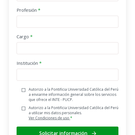
Ministerio del Ambiente. Docente universitario.
Mediante su matrícula, el alumno declara
Profesión
*
haber leído cuidadosamente, conocer y estar
de acuerdo con todo lo mencionado líneas
arriba.
Cargo
*
Institución
*
Autorizo a la Pontificia Universidad Católica del Perú
a enviarme información general sobre los servicios
que ofrece el INTE - PUCP.
Autorizo a la Pontificia Universidad Católica del Perú
a utilizar mis datos personales.
Ver Condiciones de uso
*
Solicitar información