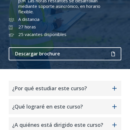
p.m. Las horas restantes se desarrollan
mediante soporte asincrónico, en horario
flexible.
A distancia
27 horas
25 vacantes disponibles
Descargar brochure
¿Por qué estudiar este curso?
En los últimos años se han expedido diversas
¿Qué lograré en este curso?
normas para la regulación ambiental de las
operaciones mineras y de hidrocarburos. En ese
Conocer y aplicar normatividad ambiental
contexto, es esencial que los involucrados en
¿A quiénes está dirigido este curso?
vinculada a los procesos de evaluación,
esta actividad tengan conocimiento de las