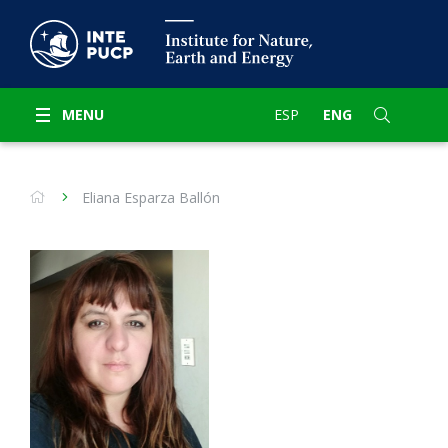
MENU
ESP
ENG
Eliana Esparza Ballón