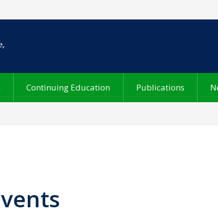
h
Continuing Education
Publications
N
Events