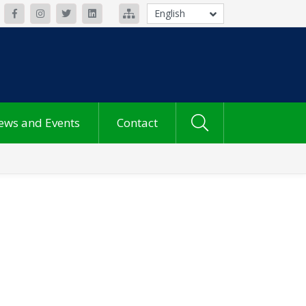
English
ews and Events
Contact