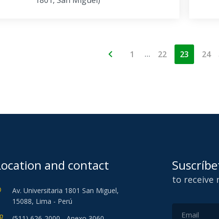
1801, San Miguel)
…
1
22
23
24
Location and contact
Suscríbe
to receive
Av. Universitaria 1801 San Miguel,
15088, Lima - Perú
(511) 626-2000 - Anexo 3060