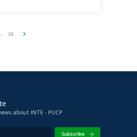
…
26
te
 news about INTE - PUCP
Subscribe