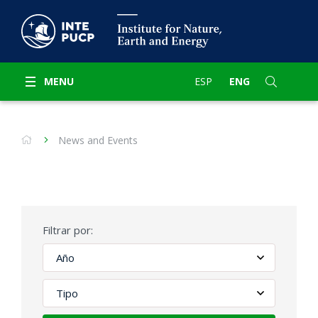
MENU
ESP
ENG
News and Events
Filtrar por: