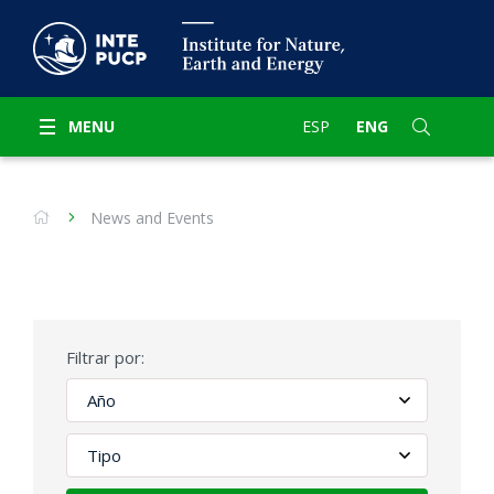
MENU
ESP
ENG
News and Events
Filtrar por: