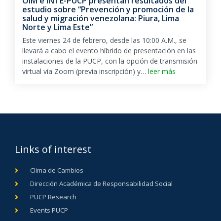
OIM e INTE-PUCP presentan resultados del
estudio sobre “Prevención y promoción de la
salud y migración venezolana: Piura, Lima
Norte y Lima Este”
Este viernes 24 de febrero, desde las 10:00 A.M., se
llevará a cabo el evento híbrido de presentación en las
instalaciones de la PUCP, con la opción de transmisión
virtual vía Zoom (previa inscripción) y…
leer más
Links of interest
Clima de Cambios
Dirección Académica de Responsabilidad Social
PUCP Research
Events PUCP