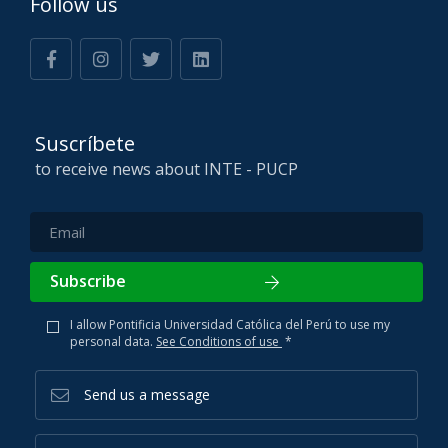
Follow us
Joaquín Tineo
Asistente de investigación
Especialidad: Ingeniería Ambiental y Sostenible
Suscríbete
joaquin.tineoc@pucp.edu.pe
to receive news about INTE - PUCP
Ayeli Alpiste
Asistente de investigación
Subscribe
Especialidad: Ingeniería Ambiental y Sostenible
I allow Pontificia Universidad Católica del Perú to use my
ayeli.alpistes@pucp.edu.pe
personal data.
See Conditions of use
*
Send us a message