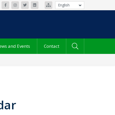
English
ews and Events
Contact
dar