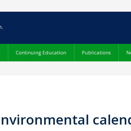
h
Continuing Education
Publications
N
Environmental calen