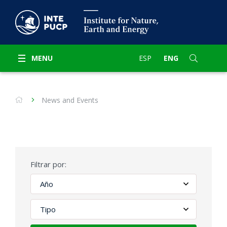
MENU
ESP
ENG
News and Events
Filtrar por: