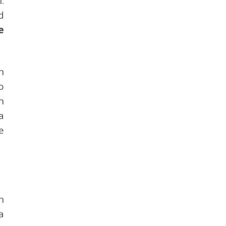
.
d
e
n
o
n
a
e
n
a