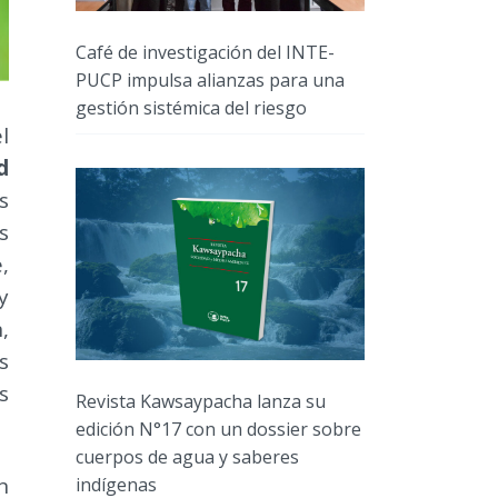
Café de investigación del INTE-
PUCP impulsa alianzas para una
gestión sistémica del riesgo
l
d
s
s
,
y
,
s
s
Revista Kawsaypacha lanza su
edición N°17 con un dossier sobre
cuerpos de agua y saberes
n
indígenas