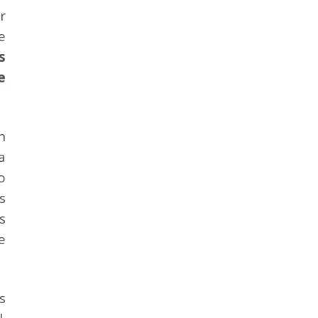
r
e
s
e
n
a
o
s
s
e
s