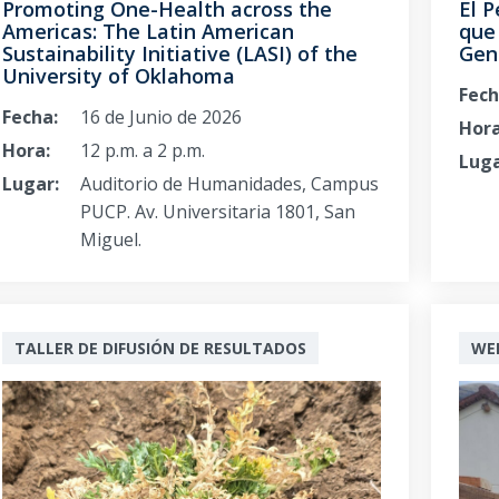
El P
Promoting One-Health across the
que 
Americas: The Latin American
Gen
Sustainability Initiative (LASI) of the
University of Oklahoma
Fech
Fecha:
16 de Junio de 2026
Hora
Hora:
12 p.m. a 2 p.m.
Luga
Lugar:
Auditorio de Humanidades, Campus
PUCP. Av. Universitaria 1801, San
Miguel.
TALLER DE DIFUSIÓN DE RESULTADOS
WE