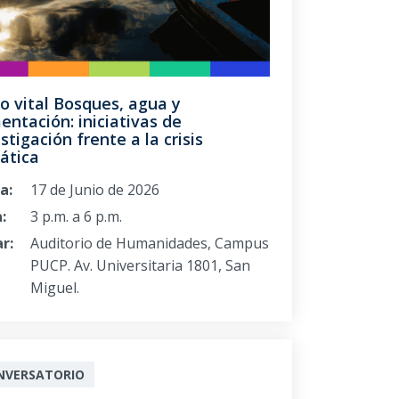
o vital Bosques, agua y
entación: iniciativas de
stigación frente a la crisis
ática
a:
17 de Junio de 2026
:
3 p.m. a 6 p.m.
r:
Auditorio de Humanidades, Campus
PUCP. Av. Universitaria 1801, San
Miguel.
NVERSATORIO