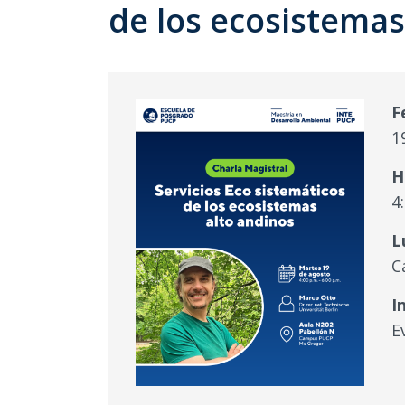
de los ecosistemas
F
1
H
4
L
C
I
E