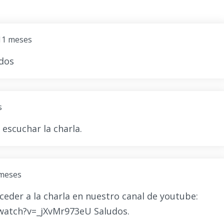
 11 meses
udos
s
escuchar la charla.
 meses
eder a la charla en nuestro canal de youtube:
watch?v=_jXvMr973eU Saludos.