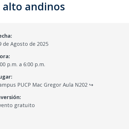
 alto andinos
echa:
9 de Agosto de 2025
ora:
:00 p.m. a 6:00 p.m.
ugar:
ampus PUCP Mac Gregor Aula N202 ↪
nversión:
vento gratuito