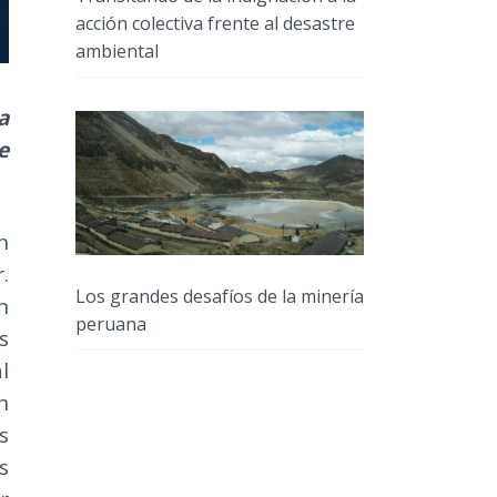
acción colectiva frente al desastre
ambiental
a
e
n
.
Los grandes desafíos de la minería
n
peruana
s
l
n
s
s