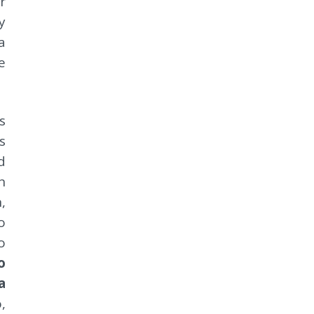
r
y
a
e
s
s
d
n
,
o
o
o
a
,