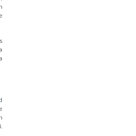
n
e
s
a
a
d
e
h
.