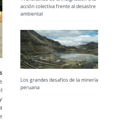
acción colectiva frente al desastre
ambiental
s
Los grandes desafíos de la minería
e
peruana
l
y
a
e