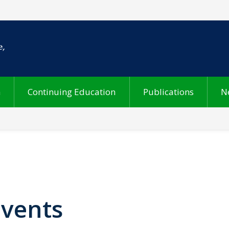
h
Continuing Education
Publications
N
Events