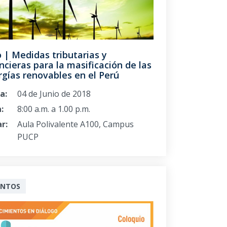
 | Medidas tributarias y
ncieras para la masificación de las
gías renovables en el Perú
a:
04 de Junio de 2018
:
8:00 a.m. a 1.00 p.m.
r:
Aula Polivalente A100, Campus
PUCP
ENTOS