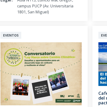
campus PUCP (Av. Universitaria
1801, San Miguel)
EVENTOS
EV
Café
del
pac