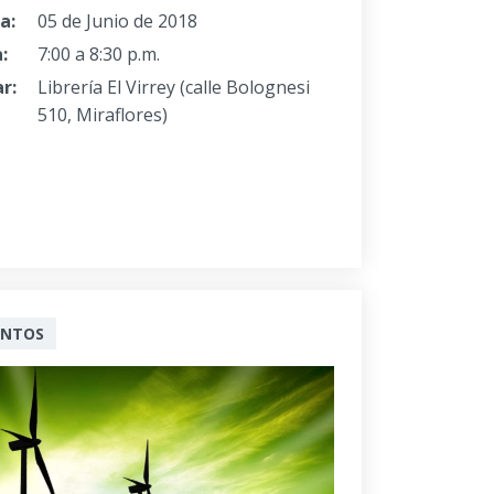
a:
05 de Junio de 2018
:
7:00 a 8:30 p.m.
r:
Librería El Virrey (calle Bolognesi
510, Miraflores)
ENTOS