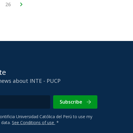
26
te
 news about INTE - PUCP
Subscribe
Pontificia Universidad Católica del Perú to use my
 data.
See Conditions of use
*