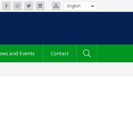
English
ews and Events
Contact