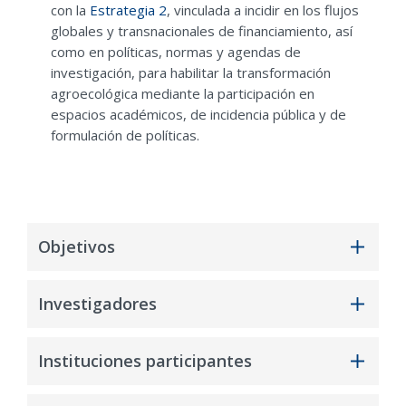
con la
Estrategia 2
, vinculada a incidir en los flujos
globales y transnacionales de financiamiento, así
como en políticas, normas y agendas de
investigación, para habilitar la transformación
agroecológica mediante la participación en
espacios académicos, de incidencia pública y de
formulación de políticas.
Objetivos
El proyecto plantea tres objetivos generales:
Investigadores
Tipificar (potenciales) Coaliciones
Coordinadora
Investigadores
Alimentarias Territoriales (CAT)
para
promover una colaboración efectiva, el
Instituciones participantes
intercambio de conocimientos y la toma de
The McKnight Foundation
decisiones en un contexto de cambio
Silvana Vargas Winstanley