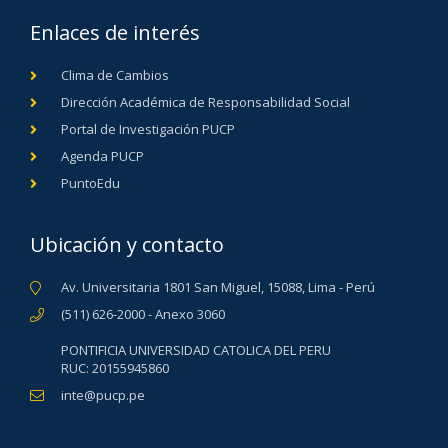
implementación de la estrategia de
comunicación.
Enlaces de interés
Clima de Cambios
Dirección Académica de Responsabilidad Social
Portal de Investigación PUCP
Agenda PUCP
PuntoEdu
Ubicación y contacto
Av. Universitaria 1801 San Miguel, 15088, Lima - Perú
(511) 626-2000 - Anexo 3060
PONTIFICIA UNIVERSIDAD CATOLICA DEL PERU
RUC: 20155945860
inte@pucp.pe