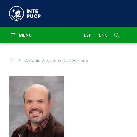
MENU
ESP
ENG
Antonio Alejandro Diez Hurtado