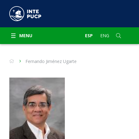
MENU
ESP
ENG
Fernando Jiménez Ugarte