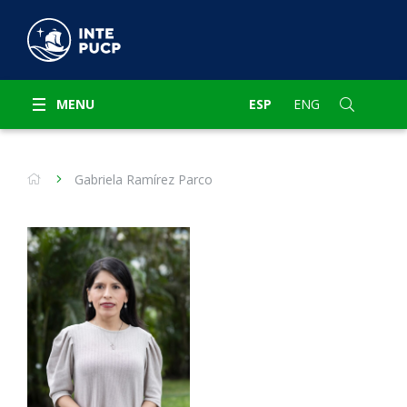
MENU
ESP
ENG
Gabriela Ramírez Parco