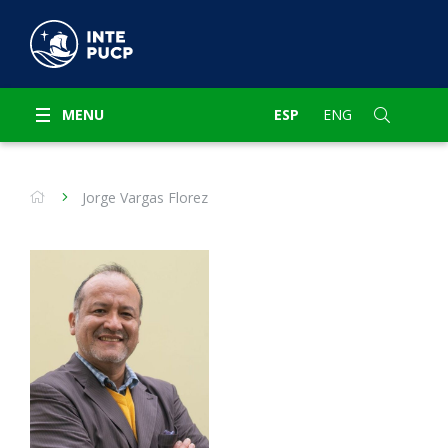
MENU
ESP
ENG
Jorge Vargas Florez