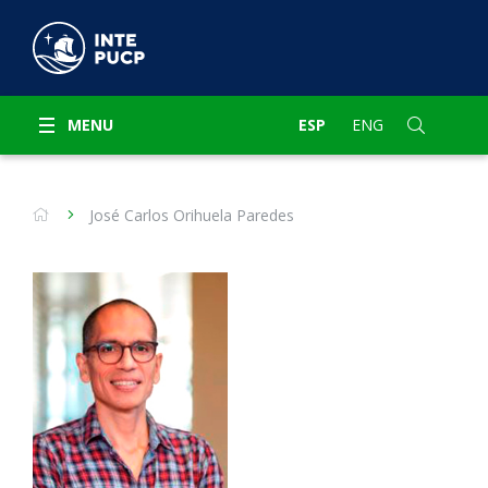
MENU
ESP
ENG
José Carlos Orihuela Paredes