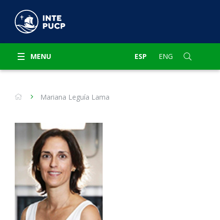
MENU
ESP
ENG
Mariana Leguía Lama