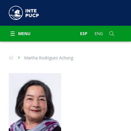
MENU
ESP
ENG
Martha Rodríguez Achung