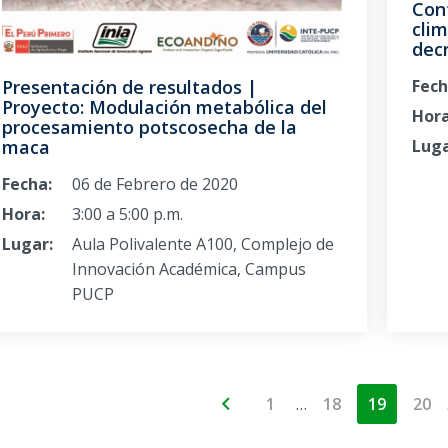
Con
clim
dec
Presentación de resultados |
Fech
Proyecto: Modulación metabólica del
Hora
procesamiento potscosecha de la
maca
Luga
Fecha:
06 de Febrero de 2020
Hora:
3:00 a 5:00 p.m.
Lugar:
Aula Polivalente A100, Complejo de
Innovación Académica, Campus
PUCP
…
1
18
19
20