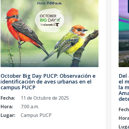
Del 
October Big Day PUCP: Observación e
el m
identificación de aves urbanas en el
la m
campus PUCP
Ama
Fecha:
11 de Octubre de 2025
dete
Hora:
7:00 a.m.
Fech
Lugar:
Campus PUCP
Hora
Luga