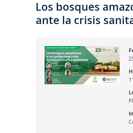
Los bosques amazó
ante la crisis sani
F
2
H
1
L
P
I
C