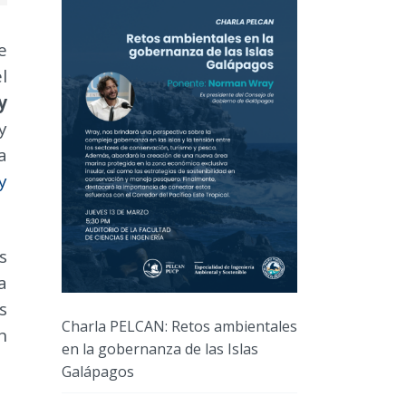
e
l
y
y
a
y
s
a
s
Charla PELCAN: Retos ambientales
n
en la gobernanza de las Islas
Galápagos