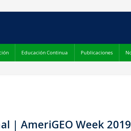
ción
Educación Continua
Publicaciones
No
nal | AmeriGEO Week 201