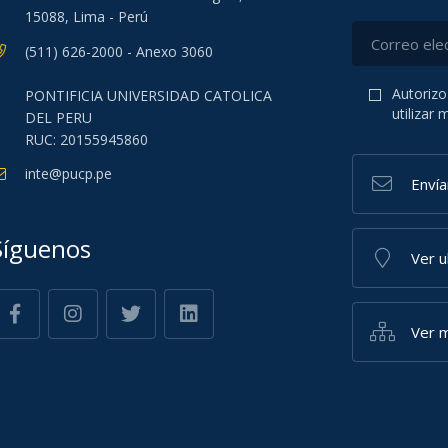
15088, Lima - Perú
(511) 626-2000 - Anexo 3060
Autorizo
PONTIFICIA UNIVERSIDAD CATOLICA
utilizar
DEL PERU
RUC: 20155945860
inte@pucp.pe
Enví
Síguenos
Ver 
Ver m