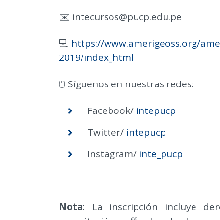
✉️ intecursos@pucp.edu.pe
💻
https://www.amerigeoss.org/ame
2019/index_html
🖱️ Síguenos en nuestras redes:
Facebook/
intepucp
Twitter/
intepucp
Instagram/
inte_pucp
Nota:
La inscripción incluye de