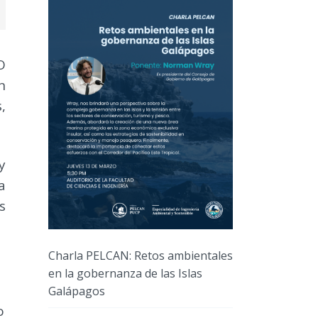
O
n
,
y
a
s
Charla PELCAN: Retos ambientales
en la gobernanza de las Islas
Galápagos
o