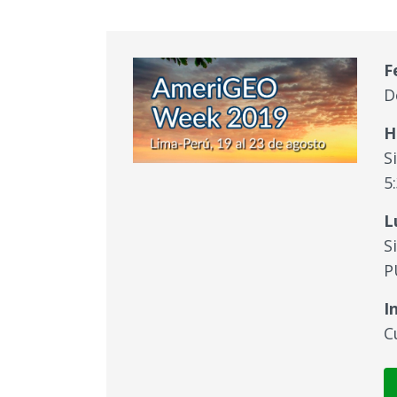
F
D
H
S
5
L
S
P
I
C