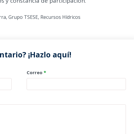
s y constancia de participación.
rra
,
Grupo TSESE
,
Recursos Hídricos
tario? ¡Hazlo aquí!
Correo
*