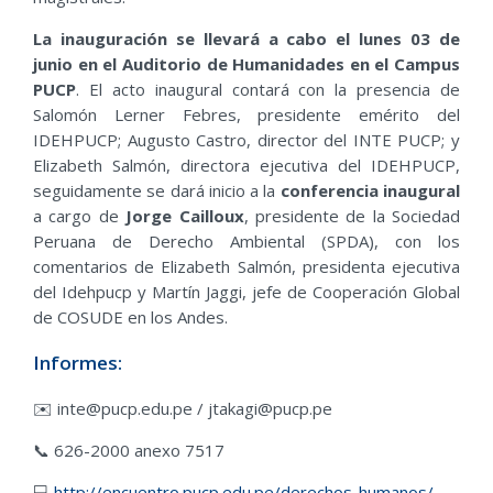
La inauguración se llevará a cabo el lunes 03 de
junio en el Auditorio de Humanidades en el Campus
PUCP
. El acto inaugural contará con la presencia de
Salomón Lerner Febres, presidente emérito del
IDEHPUCP; Augusto Castro, director del INTE PUCP; y
Elizabeth Salmón, directora ejecutiva del IDEHPUCP,
seguidamente se dará inicio a la
conferencia inaugural
a cargo de
Jorge Cailloux
, presidente de la Sociedad
Peruana de Derecho Ambiental (SPDA), con los
comentarios de Elizabeth Salmón, presidenta ejecutiva
del Idehpucp y Martín Jaggi, jefe de Cooperación Global
de COSUDE en los Andes.
Informes:
✉️ inte@pucp.edu.pe / jtakagi@pucp.pe
📞 626-2000 anexo 7517
💻
http://encuentro.pucp.edu.pe/derechos-humanos/