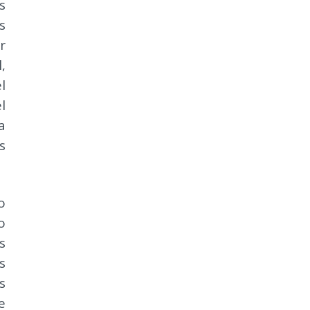
s
s
r
,
l
l
a
s
o
o
s
s
s
e