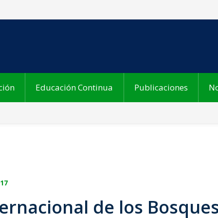
ción
Educación Continua
Publicaciones
No
017
nternacional de los Bosque