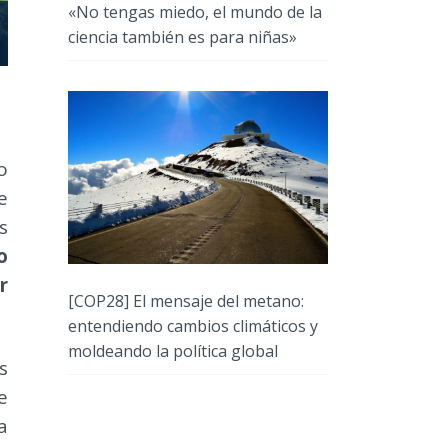
«No tengas miedo, el mundo de la
ciencia también es para niñas»
o
e
s
o
r
[COP28] El mensaje del metano:
entendiendo cambios climáticos y
moldeando la política global
s
e
a