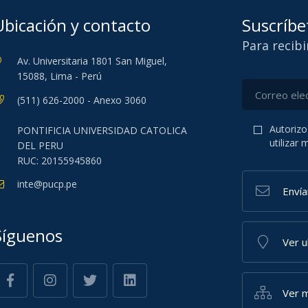
Ubicación y contacto
Suscríbe
Para recib
Av. Universitaria 1801 San Miguel,
15088, Lima - Perú
(511) 626-2000 - Anexo 3060
Autorizo
PONTIFICIA UNIVERSIDAD CATOLICA
utilizar
DEL PERU
RUC: 20155945860
inte@pucp.pe
Enví
Síguenos
Ver 
Ver m