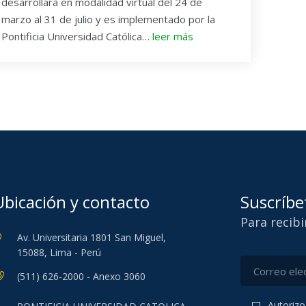
desarrollará en modalidad virtual del 24 de
marzo al 31 de julio y es implementado por la
Pontificia Universidad Católica…
leer más
Ubicación y contacto
Suscríbe
Para recib
Av. Universitaria 1801 San Miguel,
15088, Lima - Perú
(511) 626-2000 - Anexo 3060
Autorizo