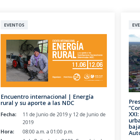
EVENTOS
EV
Encuentro internacional | Energía
Pres
rural y su aporte a las NDC
“Con
XXI:
Fecha:
11 de Junio de 2019 y 12 de Junio de
urba
2019
baj
Hora:
08:00 a.m. a 01:00 p.m.
Aut