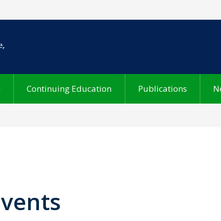
h
Continuing Education
Publications
N
Events