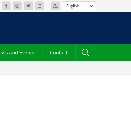
English
ews and Events
Contact