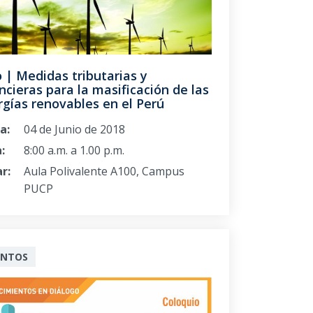
 | Medidas tributarias y
ncieras para la masificación de las
gías renovables en el Perú
a:
04 de Junio de 2018
:
8:00 a.m. a 1.00 p.m.
r:
Aula Polivalente A100, Campus
PUCP
ENTOS