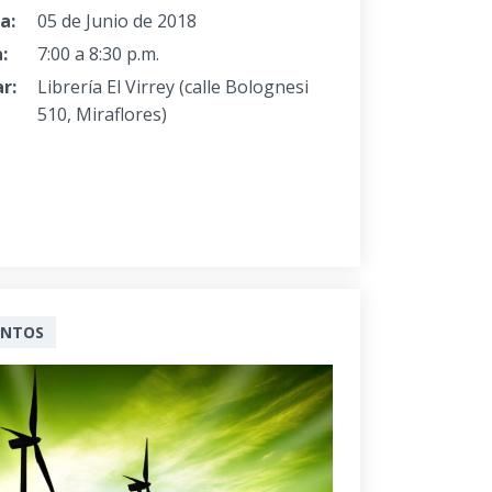
a:
05 de Junio de 2018
:
7:00 a 8:30 p.m.
r:
Librería El Virrey (calle Bolognesi
510, Miraflores)
ENTOS