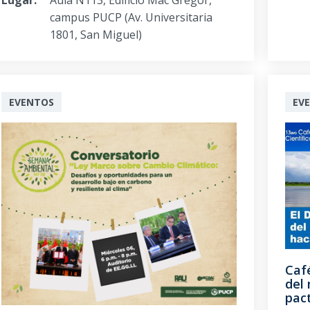
campus PUCP (Av. Universitaria
1801, San Miguel)
EVENTOS
EV
Café
del
pac