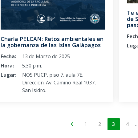
Te 
de S
paso
Fech
Charla PELCAN: Retos ambientales en
la gobernanza de las Islas Galápagos
Luga
Fecha:
13 de Marzo de 2025
Hora:
5:30 p.m.
Lugar:
NOS PUCP, piso 7, aula 7E.
Dirección: Av. Camino Real 1037,
San Isidro.
1
2
3
4