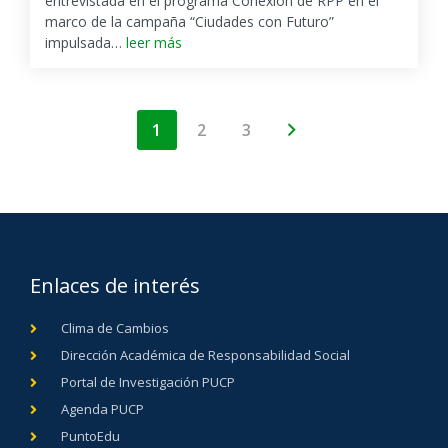
entrevistada en el programa Conexión de RPP en el
marco de la campaña “Ciudades con Futuro”
impulsada…
leer más
1
2
3
Enlaces de interés
Clima de Cambios
Dirección Académica de Responsabilidad Social
Portal de Investigación PUCP
Agenda PUCP
PuntoEdu