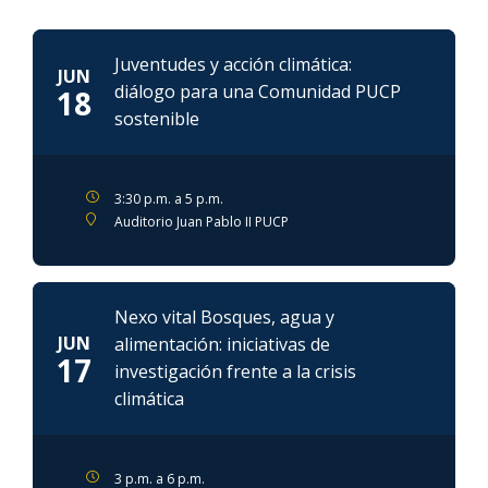
Juventudes y acción climática:
JUN
diálogo para una Comunidad PUCP
18
sostenible
3:30 p.m. a 5 p.m.
Auditorio Juan Pablo II PUCP
Nexo vital Bosques, agua y
JUN
alimentación: iniciativas de
17
investigación frente a la crisis
climática
3 p.m. a 6 p.m.