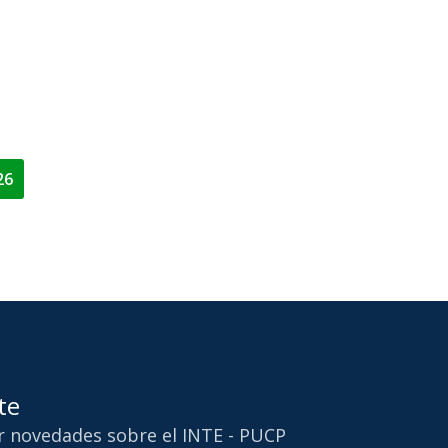
26
te
ir novedades sobre el INTE - PUCP