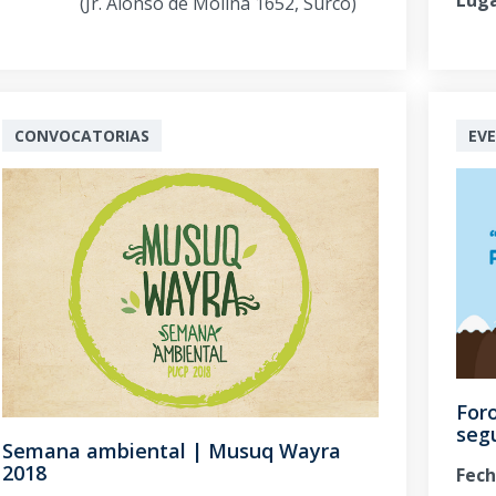
(Jr. Alonso de Molina 1652, Surco)
CONVOCATORIAS
EV
Foro
segu
Semana ambiental | Musuq Wayra
2018
Fech