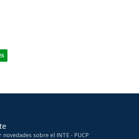
26
te
ir novedades sobre el INTE - PUCP